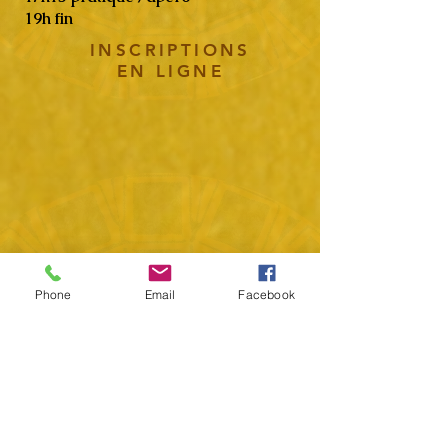
19h fin
INSCRIPTIONS
EN LIGNE
Phone
Email
Facebook
TOKOLA
street orchestra
fête - rituel - jeu